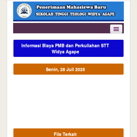
Home
Informasi Biaya PMB dan Perkuliahan STT
Info PMB
Widya Agape
Daftar Online
Senin, 28 Juli 2025
Data Pendaftaran
Kontak Kami
File Terkait